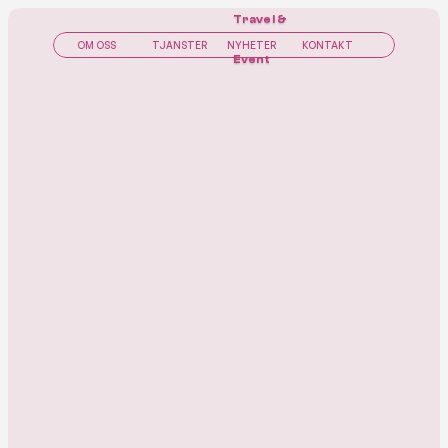
Travel & 
OM OSS
TJÄNSTER
NYHETER
KONTAKT
OM OSS
TJÄNSTER
NYHETER
KONTAKT
Event