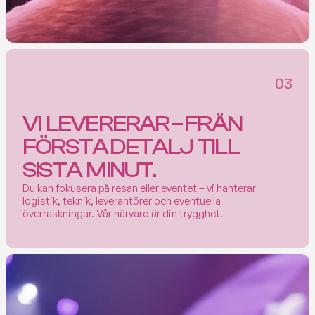
03
VI  LEVERERAR – FRÅN  
FÖRSTA DETALJ  TILL 
SISTA  MINUT.
Du kan fokusera på resan eller eventet – vi hanterar 
logistik, teknik, leverantörer och eventuella 
överraskningar. Vår närvaro är din trygghet. 