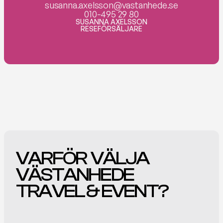
susanna.axelsson@vastanhede.se

010-495 29 80
SUSANNA AXELSSON
RESEFÖRSÄLJARE
VARFÖR  VÄLJA 
VÄSTANHEDE 
TRAVEL & EVENT? 