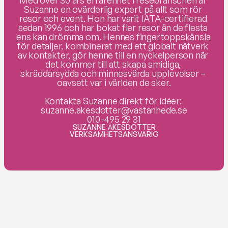
Med över 30 års erfarenhet i resebranschen är 
Suzanne en ovärderlig expert på allt som rör 
resor och event. Hon har varit IATA-certifierad 
sedan 1996 och har bokat fler resor än de flesta 
ens kan drömma om. Hennes fingertoppskänsla 
för detaljer, kombinerat med ett globalt nätverk 
av kontakter, gör henne till en nyckelperson när 
det kommer till att skapa smidiga, 
skräddarsydda och minnesvärda upplevelser – 
oavsett var i världen de sker.

Kontakta Suzanne direkt för idéer: 

suzanne.akesdotter@vastanhede.se

010-495 29 31
SUZANNE ÅKESDOTTER
VERKSAMHETSANSVARIG