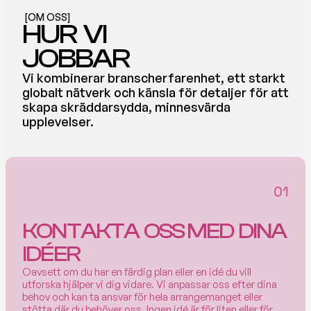
[OM OSS]
HUR  VI 
JOBBAR
Vi kombinerar branscherfarenhet, ett starkt 
globalt nätverk och känsla för detaljer för att 
skapa skräddarsydda, minnesvärda 
upplevelser. 
01
KONTAKTA  OSS MED  DINA  
IDÉER
Oavsett om du har en färdig plan eller en idé du vill 
utforska hjälper vi dig vidare. Vi anpassar oss efter dina 
behov och kan ta ansvar för hela arrangemanget eller 
stötta där du behöver oss. Ingen idé är för liten eller för 