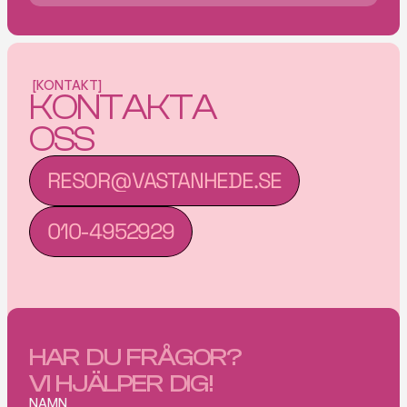
[KONTAKT]
KONTAKTA 
OSS
RESOR@VASTANHEDE.SE
RESOR@VASTANHEDE.SE
010-4952929
010-4952929
HAR  DU  FRÅGOR?         
VI  HJÄLPER  DIG!
NAMN